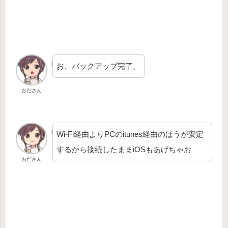
お、バックアップ完了。
おださん
Wi-Fi経由よりPCのitunes経由のほうが安定
するから接続したままiOSもあげちゃお
おださん