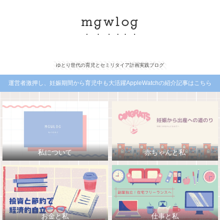
mgwlog
ゆとり世代の育児とセミリタイア計画実践ブログ
運営者激押し、妊娠期間から育児中も大活躍AppleWatchの紹介記事はこちら
私について
赤ちゃんと私
お金と私
仕事と私