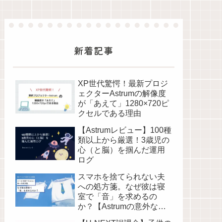
新着記事
XP世代驚愕！最新プロジ
ェクターAstrumの解像度
が「あえて」1280×720ピ
クセルである理由
【Astrumレビュー】100種
類以上から厳選！3歳児の
心（と脳）を掴んだ運用
ログ
スマホを捨てられない夫
への処方箋。なぜ彼は寝
室で「音」を求めるの
か？【Astrumの意外な活
躍】