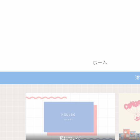
ホーム
運
私について