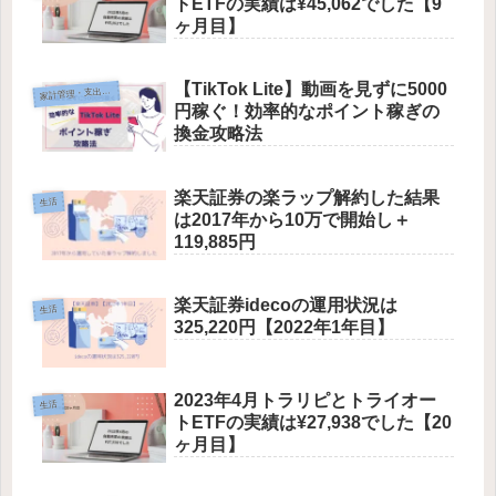
トETFの実績は¥45,062でした【9
ヶ月目】
【TikTok Lite】動画を見ずに5000
家
計管理・支出最適化
円稼ぐ！効率的なポイント稼ぎの
換金攻略法
楽天証券の楽ラップ解約した結果
生活
は2017年から10万で開始し＋
119,885円
楽天証券idecoの運用状況は
生活
325,220円【2022年1年目】
2023年4月トラリピとトライオー
生活
トETFの実績は¥27,938でした【20
ヶ月目】