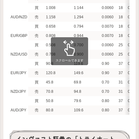
買
1.008
1.144
0.0060
18
0.1
AUD/NZD
売
1.158
1.294
0.0060
18
0.1
買
0.658
0.794
0.0070
18
0.1
EUR/GBP
売
0.808
0.944
0.0070
18
0.1
買
0.508
0.700
0.0060
25
0.1
NZD/USD
売
0.708
0.900
0.0060
25
0.1
スクロールできます
買
90.8
119.6
0.90
37
0.1
EUR/JPY
売
120.8
149.6
0.90
37
0.1
買
45.8
69.8
0.70
31
0.1
NZD/JPY
売
70.8
94.8
0.70
31
0.1
買
50.8
79.6
0.80
37
0.1
AUD/JPY
売
80.8
109.6
0.80
37
0.1
インヴァスト証券の「トライオート