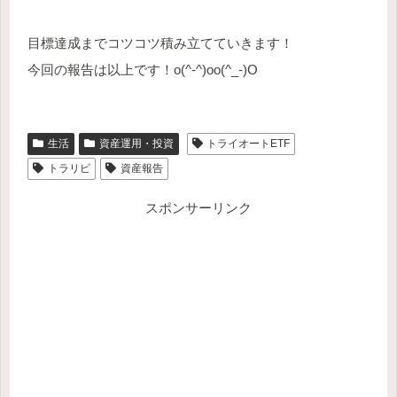
目標達成までコツコツ積み立てていきます！
今回の報告は以上です！o(^-^)oo(^_-)O
生活
資産運用・投資
トライオートETF
トラリピ
資産報告
スポンサーリンク