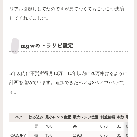
リアル引越ししてたのですが見てなくてもこつこつ決済
してくれてました。
mgwのトラリピ設定
5年以内に不労所得月10万、10年以内に20万稼げるように
計画を進めています。追加できたペアは8ペア中7ペアで
す。
ペア
挟み込み
最小レンジ位置
最大レンジ位置
利益値幅
本数
取引単
買
70.8
96
0.70
31
0.1
CAD/JPY
売
95.8
119.8
0.70
31
0.1