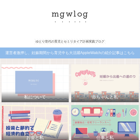
mgwlog
ゆとり世代の育児とセミリタイア計画実践ブログ
運営者激押し、妊娠期間から育児中も大活躍AppleWatchの紹介記事はこちら
私について
赤ちゃんと私
お金と私
仕事と私