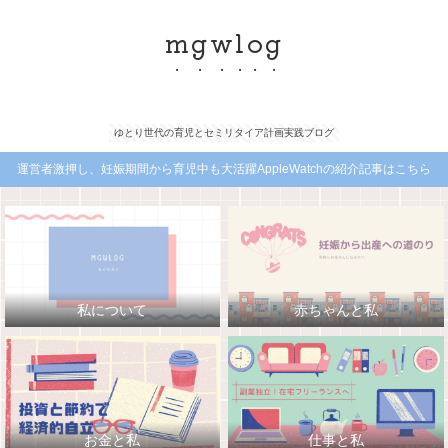
mgwlog
ゆとり世代の育児とセミリタイア計画実践ブログ
運営者激押し、妊娠期間から育児中も大活躍AppleWatchの紹介記事はこちら
私について
赤ちゃんと私
お金と私
仕事と私