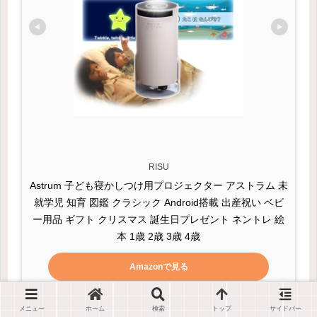
RISU
Astrum 子ども寝かしつけ用プロジェクター アストラム 未
就学児 知育 図鑑 クラシック Android搭載 出産祝い ベビ
ー用品 ギフト クリスマス 誕生日プレゼント ネントレ 絵
本 1歳 2歳 3歳 4歳
Amazonで見る
楽天市場で見る
メニュー
ホーム
検索
トップ
サイドバー